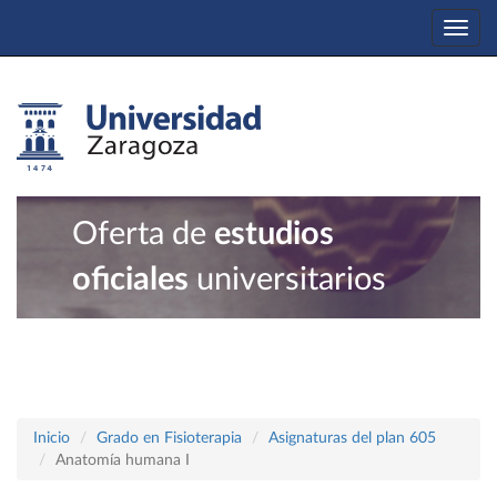
Togg
navi
Oferta de
estudios
oficiales
universitarios
Inicio
Grado en Fisioterapia
Asignaturas del plan 605
Anatomía humana I