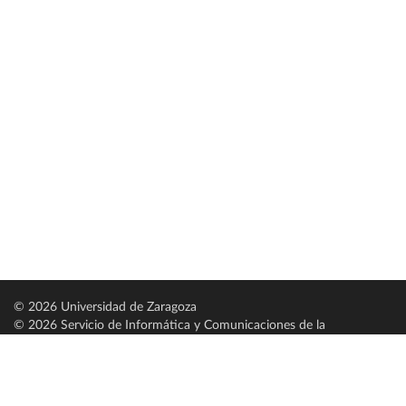
© 2026 Universidad de Zaragoza
© 2026 Servicio de Informática y Comunicaciones de la
Universidad de Zaragoza (
SICUZ
)
Universidad de Zaragoza
C/ Pedro Cerbuna, 12
ES-50009 Zaragoza