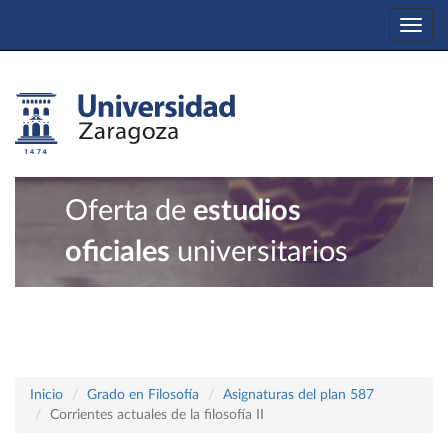
Togg
navi
Oferta de
estudios
oficiales
universitarios
Inicio
Grado en Filosofía
Asignaturas del plan 587
Corrientes actuales de la filosofía II