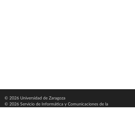
© 2026 Universidad de Zaragoza
© 2026 Servicio de Informática y Comunicaciones de la
Universidad de Zaragoza (
SICUZ
)
Universidad de Zaragoza
C/ Pedro Cerbuna, 12
ES-50009 Zaragoza
España / Spain