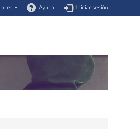
laces
Ayuda
Iniciar sesión