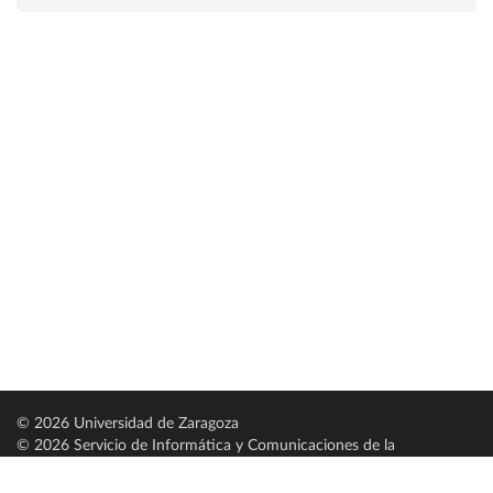
© 2026 Universidad de Zaragoza
© 2026 Servicio de Informática y Comunicaciones de la
Universidad de Zaragoza (
SICUZ
)
Universidad de Zaragoza