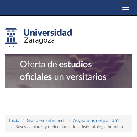
Togg
navi
Oferta de
estudios
oficiales
universitarios
Inicio
Grado en Enfermería
Asignaturas del plan 561
Bases celulares y moleculares de la fisiopatología humana