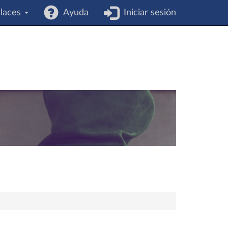
laces
Ayuda
Iniciar sesión