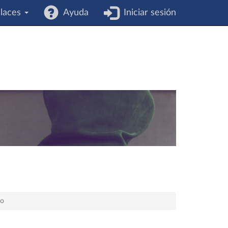
laces
Ayuda
Iniciar sesión
po