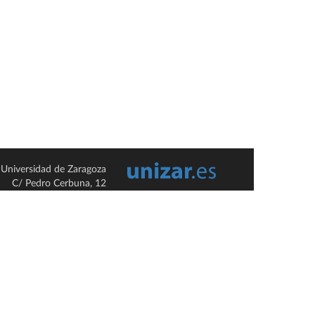
Universidad de Zaragoza
C/ Pedro Cerbuna, 12
ES-50009 Zaragoza
España / Spain
Tel: +34 976761000
ciu@unizar.es
Q-5018001-G