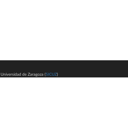
Universidad de Zaragoza (
SICUZ
)