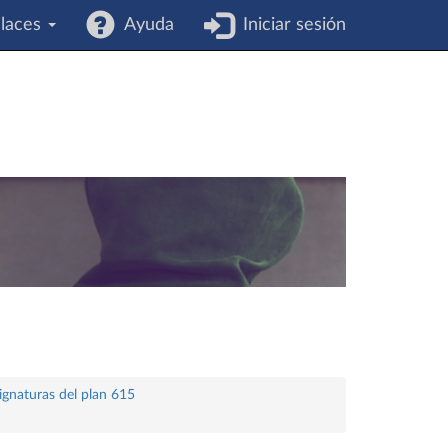
laces
Ayuda
Iniciar sesión
ignaturas del plan 615