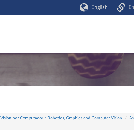
English
En
 y Visión por Computador / Robotics, Graphics and Computer Vision
As