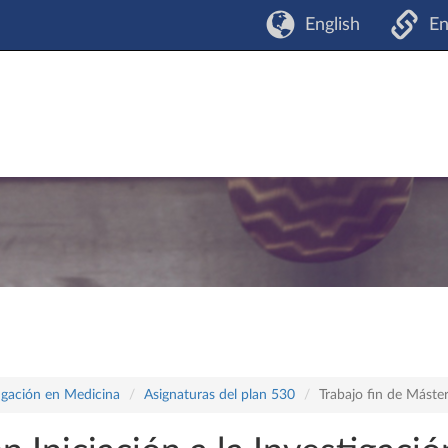
English
En
tigación en Medicina
Asignaturas del plan 530
Trabajo fin de Máste