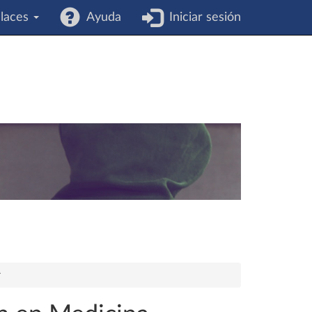
laces
Ayuda
Iniciar sesión
r