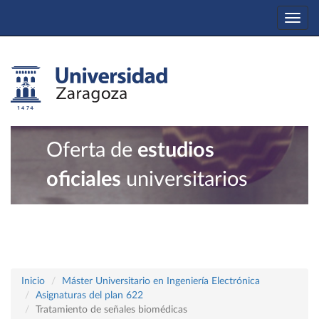
Togg
navi
Oferta de
estudios
oficiales
universitarios
Inicio
Máster Universitario en Ingeniería Electrónica
Asignaturas del plan 622
Tratamiento de señales biomédicas