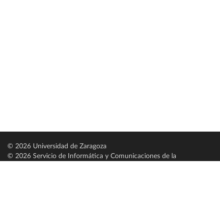
© 2026 Universidad de Zaragoza
© 2026 Servicio de Informática y Comunicaciones de la
Universidad de Zaragoza (
SICUZ
)
Universidad de Zaragoza
C/ Pedro Cerbuna, 12
ES-50009 Zaragoza
España / Spain
Tel: +34 976761000