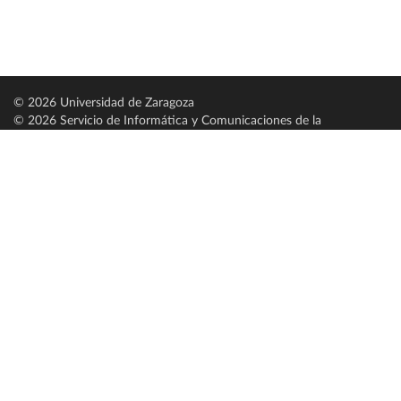
© 2026 Universidad de Zaragoza
© 2026 Servicio de Informática y Comunicaciones de la
Universidad de Zaragoza (
SICUZ
)
Universidad de Zaragoza
C/ Pedro Cerbuna, 12
ES-50009 Zaragoza
España / Spain
Tel: +34 976761000
ciu@unizar.es
Q-5018001-G
Servido por nodo: estudios
Aviso legal
|
Condiciones generales de uso
|
Política de privacidad