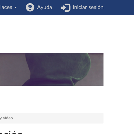
laces
Ayuda
Iniciar sesión
y vídeo