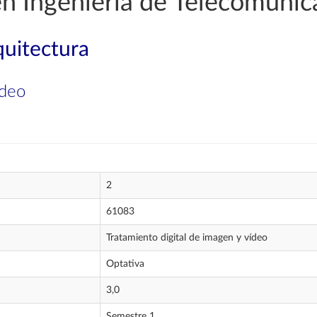
en Ingeniería de Telecomunic
quitectura
ídeo
2
61083
Tratamiento digital de imagen y vídeo
Optativa
3,0
Semestre 1