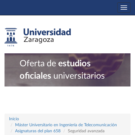
Togg
navi
Oferta de
estudios
oficiales
universitarios
Inicio
Máster Universitario en Ingeniería de Telecomunicación
Asignaturas del plan 658
Seguridad avanzada