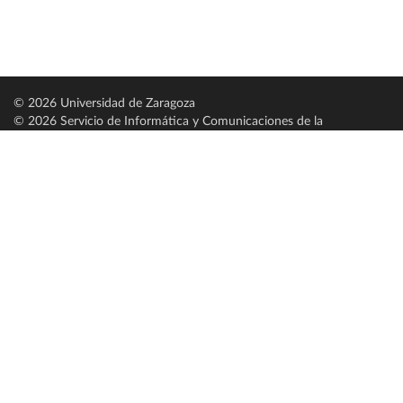
© 2026 Universidad de Zaragoza
© 2026 Servicio de Informática y Comunicaciones de la
Universidad de Zaragoza (
SICUZ
)
Universidad de Zaragoza
C/ Pedro Cerbuna, 12
ES-50009 Zaragoza
España / Spain
Tel: +34 976761000
ciu@unizar.es
Q-5018001-G
Servido por nodo: estudios
Aviso legal
|
Condiciones generales de uso
|
Política de privacidad