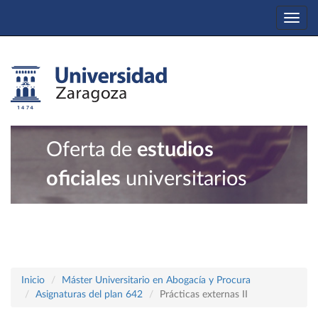
Togg
navi
Oferta de
estudios
oficiales
universitarios
Inicio
Máster Universitario en Abogacía y Procura
Asignaturas del plan 642
Prácticas externas II