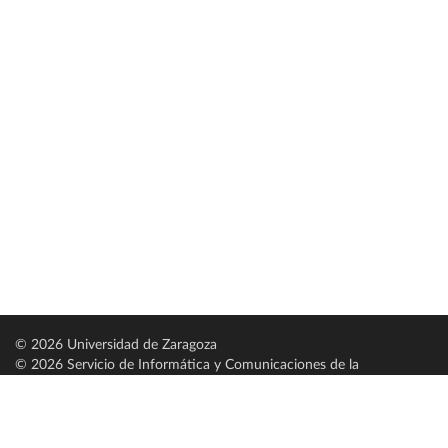
© 2026 Universidad de Zaragoza
© 2026 Servicio de Informática y Comunicaciones de la
Universidad de Zaragoza (
SICUZ
)
Universidad de Zaragoza
C/ Pedro Cerbuna, 12
ES-50009 Zaragoza