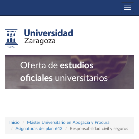
Togg
navi
Oferta de
estudios
oficiales
universitarios
Inicio
Máster Universitario en Abogacía y Procura
Asignaturas del plan 642
Responsabilidad civil y seguros