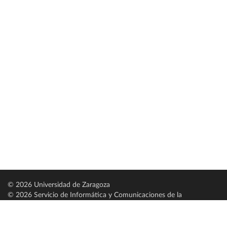
© 2026 Universidad de Zaragoza
© 2026 Servicio de Informática y Comunicaciones de la
Universidad de Zaragoza (
SICUZ
)
Universidad de Zaragoza
C/ Pedro Cerbuna, 12