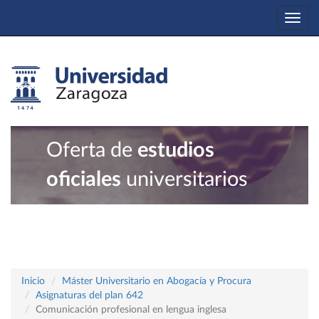
Togg
navi
Oferta de
estudios
oficiales
universitarios
Inicio
Máster Universitario en Abogacía y Procura
Asignaturas del plan 642
Comunicación profesional en lengua inglesa