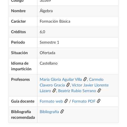
Código
30369
Nombre
Álgebra
Carácter
Formación Básica
Créditos
6,0
Periodo
Semestre 1
Situación
Ofertada
Idioma de
Castellano
impartición
Profesores
María Gloria Aguilar Villa
,
Carmelo
Clavero Gracia
,
Víctor Javier Llorente
Lázaro
,
Beatriz Rubio Serrano
Guía docente
Formato web
/
Formato PDF
Bibliografía
Bibliografía
recomendada