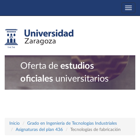
Togg
navi
Oferta de
estudios
oficiales
universitarios
Inicio
Grado en Ingeniería de Tecnologías Industriales
Asignaturas del plan 436
Tecnologías de fabricación