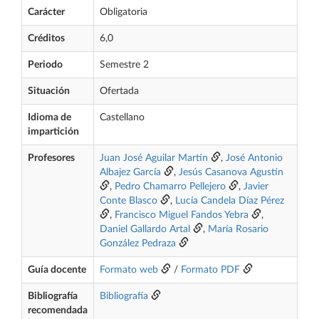
Carácter
Obligatoria
Créditos
6,0
Periodo
Semestre 2
Situación
Ofertada
Idioma de
Castellano
impartición
Profesores
Juan José Aguilar Martín
,
José Antonio
Albajez García
,
Jesús Casanova Agustín
,
Pedro Chamarro Pellejero
,
Javier
Conte Blasco
,
Lucía Candela Díaz Pérez
,
Francisco Miguel Fandos Yebra
,
Daniel Gallardo Artal
,
María Rosario
González Pedraza
Guía docente
Formato web
/
Formato PDF
Bibliografía
Bibliografía
recomendada