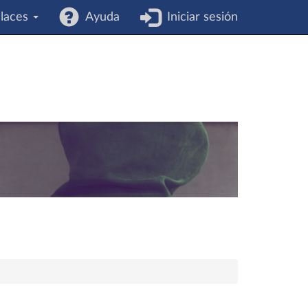
laces
Ayuda
Iniciar sesión