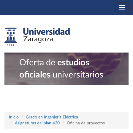
Togg
navi
Oferta de
estudios
oficiales
universitarios
Inicio
Grado en Ingeniería Eléctrica
Asignaturas del plan 430
Oficina de proyectos