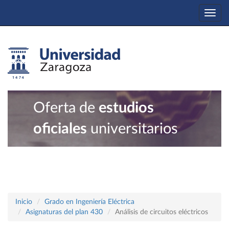
Togg
navi
Oferta de
estudios
oficiales
universitarios
Inicio
Grado en Ingeniería Eléctrica
Asignaturas del plan 430
Análisis de circuitos eléctricos