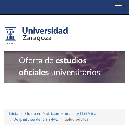
Togg
navi
Oferta de
estudios
oficiales
universitarios
Inicio
Grado en Nutrición Humana y Dietética
Asignaturas del plan 441
Salud pública