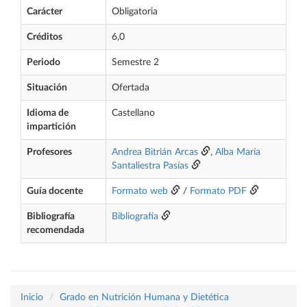
Carácter
Obligatoria
Créditos
6,0
Periodo
Semestre 2
Situación
Ofertada
Idioma de
Castellano
impartición
Profesores
Andrea Bitrián Arcas
,
Alba María
Santaliestra Pasías
Guía docente
Formato web
/
Formato PDF
Bibliografía
Bibliografía
recomendada
Inicio
Grado en Nutrición Humana y Dietética