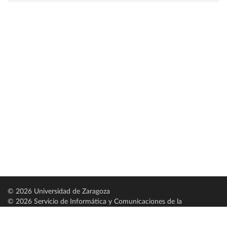
© 2026 Universidad de Zaragoza
© 2026 Servicio de Informática y Comunicaciones de la
Universidad de Zaragoza (
SICUZ
)
Universidad de Zaragoza