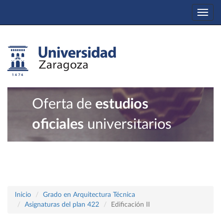
Togg
navi
Oferta de
estudios
oficiales
universitarios
Inicio
Grado en Arquitectura Técnica
Asignaturas del plan 422
Edificación II