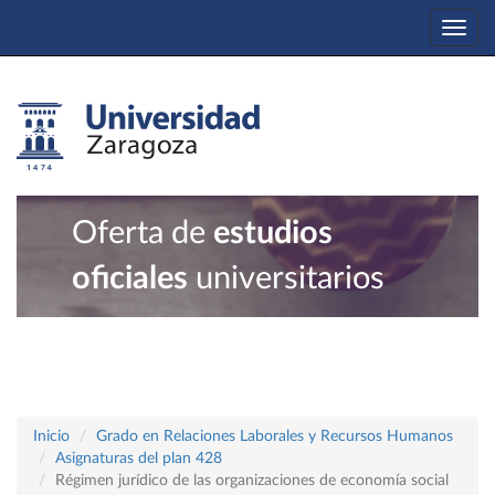
Togg
navi
Oferta de
estudios
oficiales
universitarios
Inicio
Grado en Relaciones Laborales y Recursos Humanos
Asignaturas del plan 428
Régimen jurídico de las organizaciones de economía social