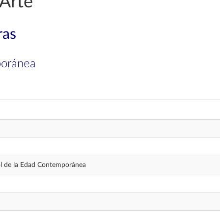
 Arte
ras
poránea
ol de la Edad Contemporánea