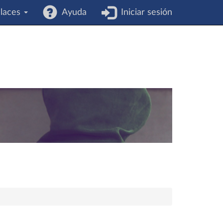
laces
Ayuda
Iniciar sesión