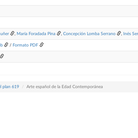
Suñer
,
María Foradada Pina
,
Concepción Lomba Serrano
,
Inés Se
eb
/
Formato PDF
l plan 619
Arte español de la Edad Contemporánea