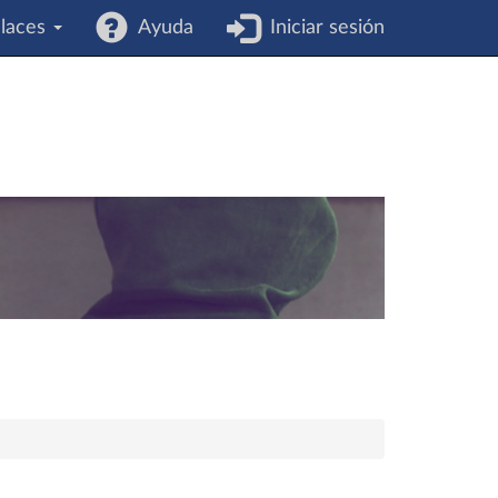
laces
Ayuda
Iniciar sesión