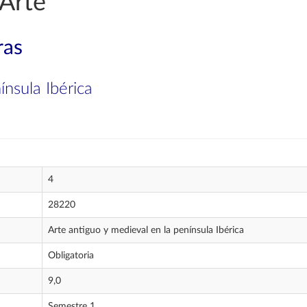
 Arte
ras
ínsula Ibérica
4
28220
Arte antiguo y medieval en la península Ibérica
Obligatoria
9,0
Semestre 1