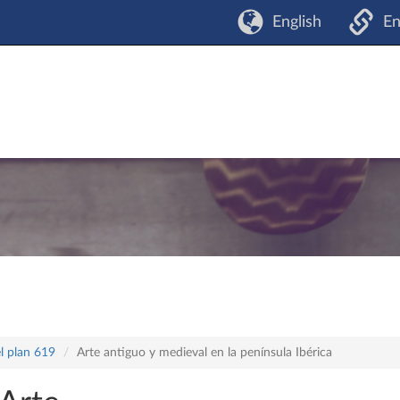
English
En
l plan 619
Arte antiguo y medieval en la península Ibérica