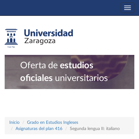
Togg
navi
Oferta de
estudios
oficiales
universitarios
Inicio
Grado en Estudios Ingleses
Asignaturas del plan 416
Segunda lengua II: italiano