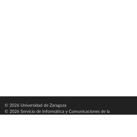
© 2026 Universidad de Zaragoza
© 2026 Servicio de Informática y Comunicaciones de la
Universidad de Zaragoza (
SICUZ
)
Universidad de Zaragoza
C/ Pedro Cerbuna, 12
ES-50009 Zaragoza