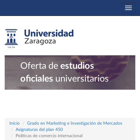
Togg
navi
Oferta de
estudios
oficiales
universitarios
Inicio
Grado en Marketing e Investigación de Mercados
Asignaturas del plan 450
Políticas de comercio internacional