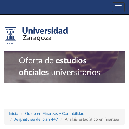
Togg
navi
Oferta de
estudios
oficiales
universitarios
Inicio
Grado en Finanzas y Contabilidad
Asignaturas del plan 449
Análisis estadístico en finanzas