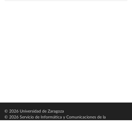
© 2026 Universidad de Zaragoza
© 2026 Servicio de Informática y Comunicaciones de la
Universidad de Zaragoza (
SICUZ
)
Universidad de Zaragoza