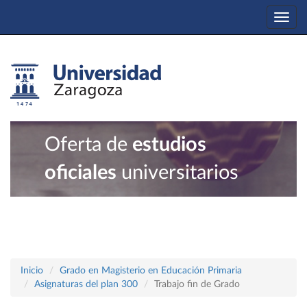
Togg
navi
Oferta de
estudios
oficiales
universitarios
Inicio
Grado en Magisterio en Educación Primaria
Asignaturas del plan 300
Trabajo fin de Grado