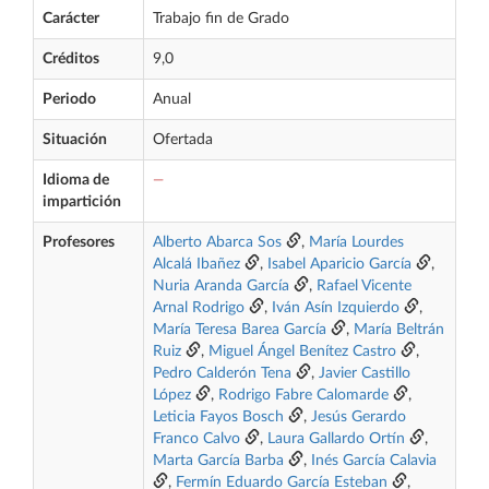
Carácter
Trabajo fin de Grado
Créditos
9,0
Periodo
Anual
Situación
Ofertada
Idioma de
—
impartición
Profesores
Alberto Abarca Sos
,
María Lourdes
Alcalá Ibañez
,
Isabel Aparicio García
,
Nuria Aranda García
,
Rafael Vicente
Arnal Rodrigo
,
Iván Asín Izquierdo
,
María Teresa Barea García
,
María Beltrán
Ruiz
,
Miguel Ángel Benítez Castro
,
Pedro Calderón Tena
,
Javier Castillo
López
,
Rodrigo Fabre Calomarde
,
Leticia Fayos Bosch
,
Jesús Gerardo
Franco Calvo
,
Laura Gallardo Ortín
,
Marta García Barba
,
Inés García Calavia
,
Fermín Eduardo García Esteban
,