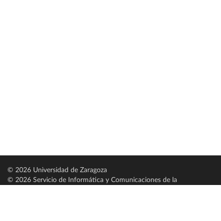
© 2026 Universidad de Zaragoza
© 2026 Servicio de Informática y Comunicaciones de la
Universidad de Zaragoza (
SICUZ
)
Universidad de Zaragoza
C/ Pedro Cerbuna, 12
ES-50009 Zaragoza