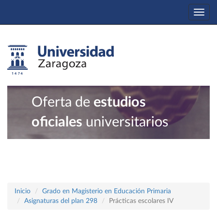
Togg
navi
Oferta de
estudios
oficiales
universitarios
Inicio
Grado en Magisterio en Educación Primaria
Asignaturas del plan 298
Prácticas escolares IV