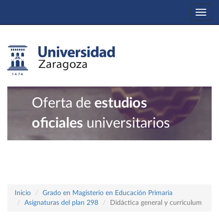
Togg
navi
Oferta de
estudios
oficiales
universitarios
Inicio
Grado en Magisterio en Educación Primaria
Asignaturas del plan 298
Didáctica general y curriculum