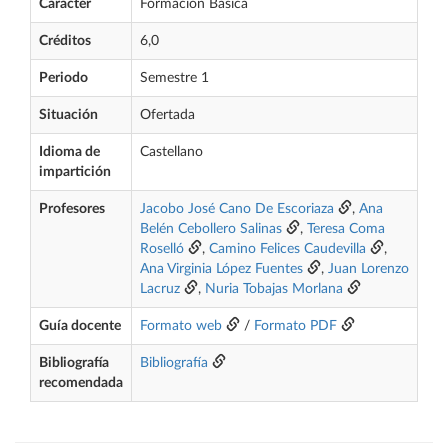
Carácter
Formación Básica
Créditos
6,0
Periodo
Semestre 1
Situación
Ofertada
Idioma de
Castellano
impartición
Profesores
Jacobo José Cano De Escoriaza
,
Ana
Belén Cebollero Salinas
,
Teresa Coma
Roselló
,
Camino Felices Caudevilla
,
Ana Virginia López Fuentes
,
Juan Lorenzo
Lacruz
,
Nuria Tobajas Morlana
Guía docente
Formato web
/
Formato PDF
Bibliografía
Bibliografía
recomendada