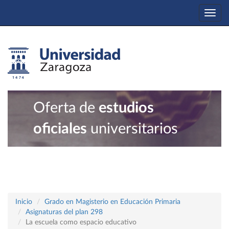
Togg
navi
Oferta de
estudios
oficiales
universitarios
Inicio
Grado en Magisterio en Educación Primaria
Asignaturas del plan 298
La escuela como espacio educativo