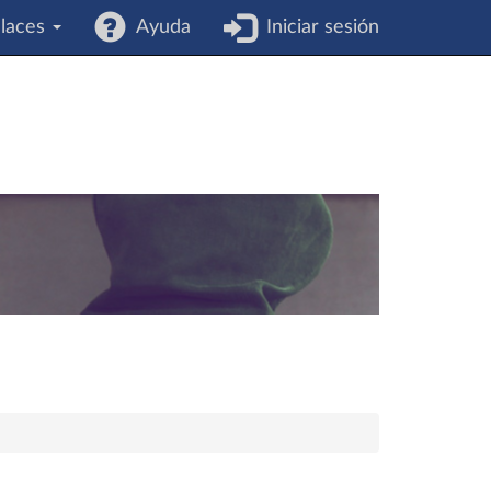
laces
Ayuda
Iniciar sesión