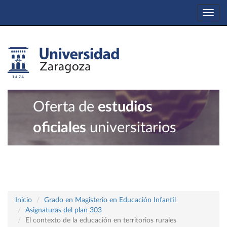
Togg
navi
Oferta de
estudios
oficiales
universitarios
Inicio
Grado en Magisterio en Educación Infantil
Asignaturas del plan 303
El contexto de la educación en territorios rurales