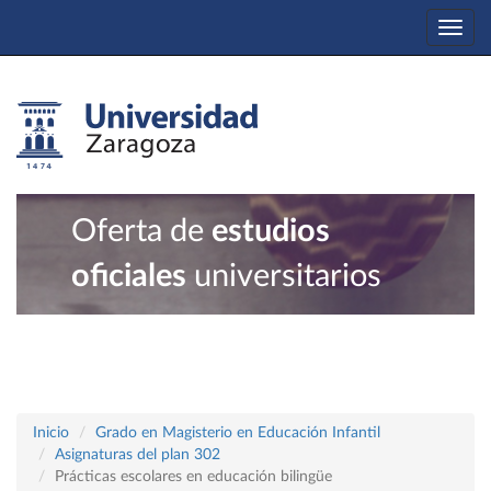
Togg
navi
Oferta de
estudios
oficiales
universitarios
Inicio
Grado en Magisterio en Educación Infantil
Asignaturas del plan 302
Prácticas escolares en educación bilingüe