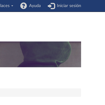
laces
Ayuda
Iniciar sesión