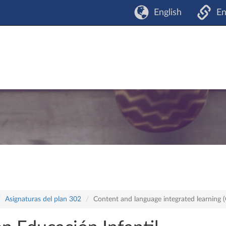
English
En
Asignaturas del plan 302
Content and language integrated learning (