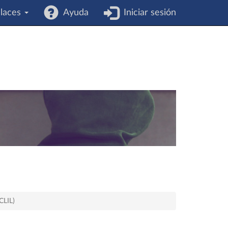
laces
Ayuda
Iniciar sesión
CLIL)