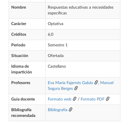
Nombre
Respuestas educativas a necesidades
específicas
Carácter
Optativa
Créditos
6,0
Periodo
Semestre 1
Situación
Ofertada
Idioma de
Castellano
impartición
Profesores
Eva María Fajarnés Gabás
,
Manuel
Segura Berges
Guía docente
Formato web
/
Formato PDF
Bibliografía
Bibliografía
recomendada