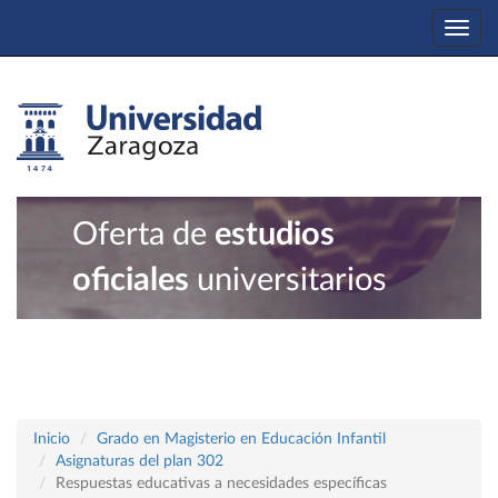
Togg
navi
Oferta de
estudios
oficiales
universitarios
Inicio
Grado en Magisterio en Educación Infantil
Asignaturas del plan 302
Respuestas educativas a necesidades específicas