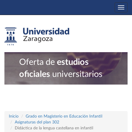
Togg
navi
Oferta de
estudios
oficiales
universitarios
Inicio
Grado en Magisterio en Educación Infantil
Asignaturas del plan 302
Didáctica de la lengua castellana en infantil