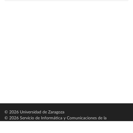
© 2026 Universidad de Zaragoza
© 2026 Servicio de Informática y Comunicaciones de la
Universidad de Zaragoza (
SICUZ
)
Universidad de Zaragoza