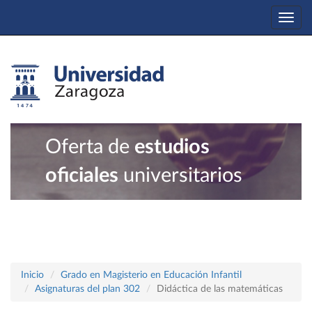
Togg
navi
Oferta de
estudios
oficiales
universitarios
Inicio
Grado en Magisterio en Educación Infantil
Asignaturas del plan 302
Didáctica de las matemáticas