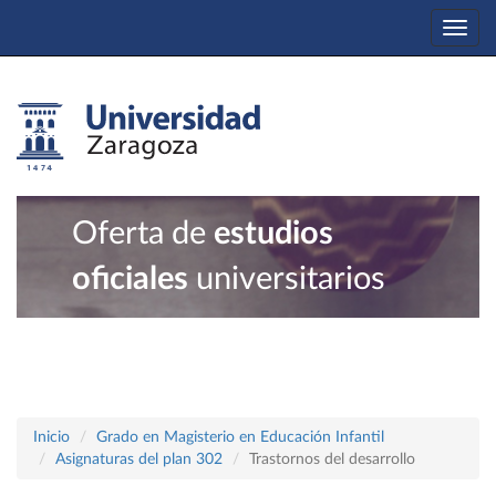
Togg
navi
Oferta de
estudios
oficiales
universitarios
Inicio
Grado en Magisterio en Educación Infantil
Asignaturas del plan 302
Trastornos del desarrollo