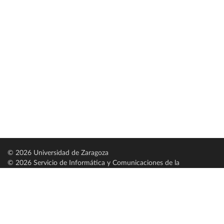
© 2026 Universidad de Zaragoza
© 2026 Servicio de Informática y Comunicaciones de la
Universidad de Zaragoza (
SICUZ
)
Universidad de Zaragoza
C/ Pedro Cerbuna, 12
ES-50009 Zaragoza
España / Spain
Tel: +34 976761000