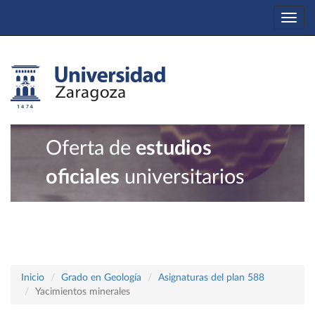
Togg
navi
Oferta de
estudios
oficiales
universitarios
Inicio
Grado en Geología
Asignaturas del plan 588
Yacimientos minerales