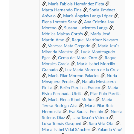
,
María Fabiola Hernández Fleta
,
Marta Hernando Pina
,
Sonia Jiménez
Arévalo
,
María Ángeles Langa López
,
Elena Lorente Sanz
,
Ana Cristina Lou
Moreno
,
Susana Lucientes Langa
,
Mónica Maicas Cortés
,
María José
Martín Amo
,
Raquel Martínez Navarro
,
Vanessa Mata Gregorio
,
María Jesús
Miranda Maestre
,
Lucía Monteagudo
Egea
,
Gema del Moral Orro
,
Raquel
Morales Gracia
,
María Isabel Morcillo
Granado
,
Luz María Moreno de la Cruz
,
María Pilar Moreno Palacios
,
Nuria
Mosquera Perales
,
Natalia Mostacero
Pinilla
,
Belén Pardillos Franco
,
María
Elvira Pezonada Utrilla
,
Pilar Polo Parrilla
,
María Elena Ripol Muñoz
,
María
Teresa Rodrigo Aisa
,
María Pilar Ruiz
Hermosilla
,
Eva Sarasa Frechín
,
Noelia
Soteras Díaz
,
Lara Tascón Visiedo
,
Luisa Tomás Gasqued
,
Sara Vela Otal
,
María Isabel Vidal Sánchez
,
Yolanda Virué