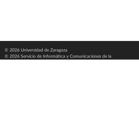
© 2026 Universidad de Zaragoza
© 2026 Servicio de Informática y Comunicaciones de la
Universidad de Zaragoza (
SICUZ
)
Universidad de Zaragoza
C/ Pedro Cerbuna, 12
ES-50009 Zaragoza
España / Spain
Tel: +34 976761000
ciu@unizar.es
Q-5018001-G
Servido por nodo: estudios