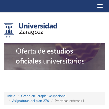
Togg
navi
Oferta de
estudios
oficiales
universitarios
Inicio
Grado en Terapia Ocupacional
Asignaturas del plan 276
Prácticas externas I