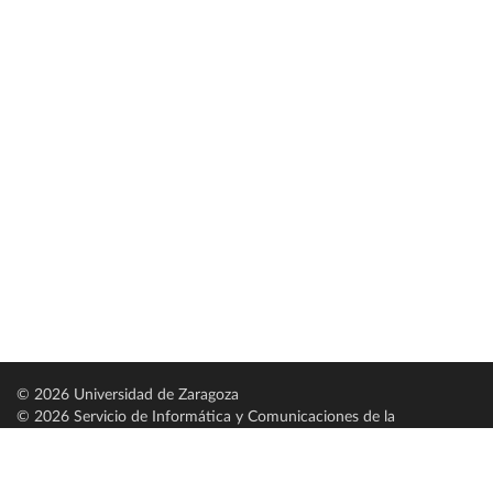
© 2026 Universidad de Zaragoza
© 2026 Servicio de Informática y Comunicaciones de la
Universidad de Zaragoza (
SICUZ
)
Universidad de Zaragoza
C/ Pedro Cerbuna, 12