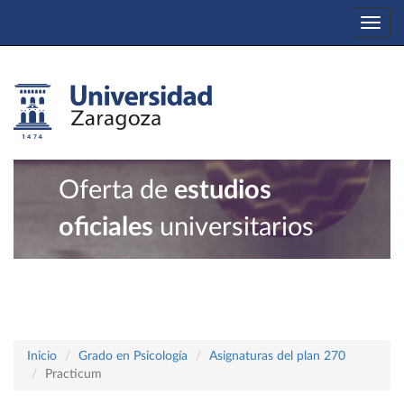
Togg
navi
Oferta de
estudios
oficiales
universitarios
Inicio
Grado en Psicología
Asignaturas del plan 270
Practicum