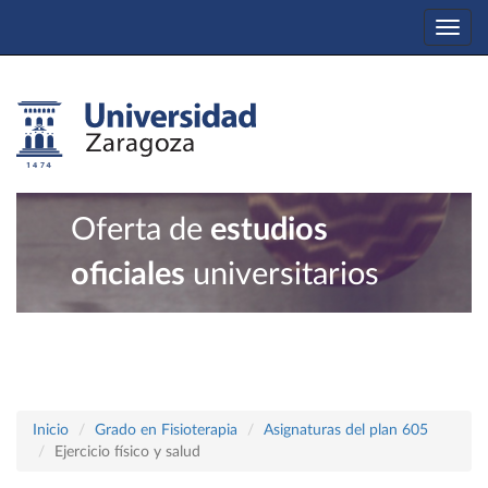
Togg
navi
Oferta de
estudios
oficiales
universitarios
Inicio
Grado en Fisioterapia
Asignaturas del plan 605
Ejercicio físico y salud