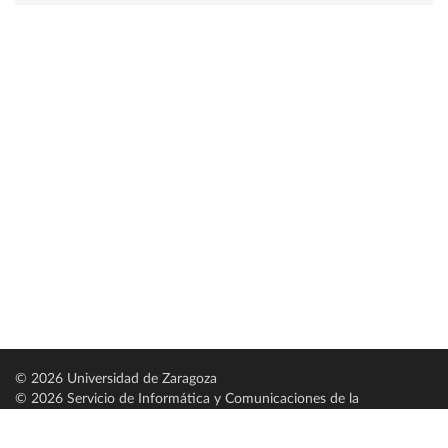
© 2026 Universidad de Zaragoza
© 2026 Servicio de Informática y Comunicaciones de la
Universidad de Zaragoza (
SICUZ
)
Universidad de Zaragoza