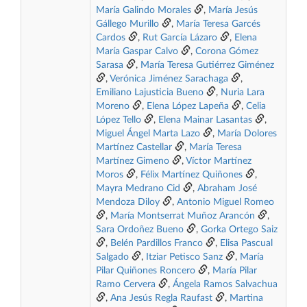
María Galindo Morales
,
María Jesús
Gállego Murillo
,
María Teresa Garcés
Cardos
,
Rut García Lázaro
,
Elena
María Gaspar Calvo
,
Corona Gómez
Sarasa
,
María Teresa Gutiérrez Giménez
,
Verónica Jiménez Sarachaga
,
Emiliano Lajusticia Bueno
,
Nuria Lara
Moreno
,
Elena López Lapeña
,
Celia
López Tello
,
Elena Mainar Lasantas
,
Miguel Ángel Marta Lazo
,
María Dolores
Martínez Castellar
,
María Teresa
Martínez Gimeno
,
Víctor Martínez
Moros
,
Félix Martínez Quiñones
,
Mayra Medrano Cid
,
Abraham José
Mendoza Diloy
,
Antonio Miguel Romeo
,
María Montserrat Muñoz Arancón
,
Sara Ordoñez Bueno
,
Gorka Ortego Saiz
,
Belén Pardillos Franco
,
Elisa Pascual
Salgado
,
Itziar Petisco Sanz
,
María
Pilar Quiñones Roncero
,
María Pilar
Ramo Cervera
,
Ángela Ramos Salvachua
,
Ana Jesús Regla Raufast
,
Martina