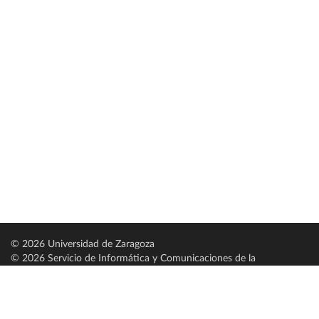
© 2026 Universidad de Zaragoza
© 2026 Servicio de Informática y Comunicaciones de la
Universidad de Zaragoza (
SICUZ
)
Universidad de Zaragoza
C/ Pedro Cerbuna, 12
ES-50009 Zaragoza