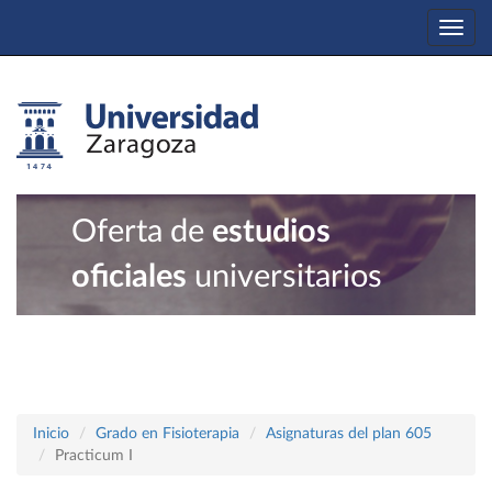
Togg
navi
Oferta de
estudios
oficiales
universitarios
Inicio
Grado en Fisioterapia
Asignaturas del plan 605
Practicum I