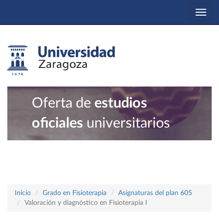
Togg
navi
Oferta de
estudios
oficiales
universitarios
Inicio
Grado en Fisioterapia
Asignaturas del plan 605
Valoración y diagnóstico en Fisioterapia I