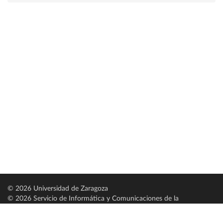
© 2026 Universidad de Zaragoza
© 2026 Servicio de Informática y Comunicaciones de la
Universidad de Zaragoza (
SICUZ
)
Universidad de Zaragoza