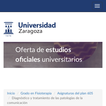
Togg
navi
Oferta de
estudios
oficiales
universitarios
Inicio
Grado en Fisioterapia
Asignaturas del plan 605
Diagnóstico y tratamiento de las patologías de la
comunicación